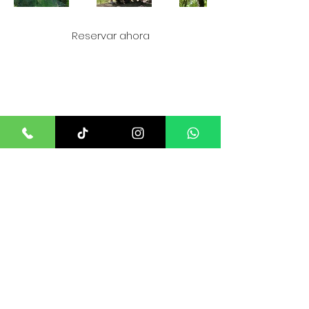
Reservar ahora
Camino al Volcán kilómetro 5.3, Pucón -
Chile
Canopy familiar Pucón
FONO
+56 9 8913 9267
+56 9 8841 8338
Wsp +5492615174369
contacto.avalanche@gmail.com
Turismo Avalanche©