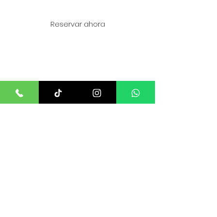
Reservar ahora
Camino al Volcán kilómetro 5.3, Pucón -
Chile
Canopy familiar Pucón
FONO
+56 9 8913 9267
+56 9 8841 8338
Wsp +5492615174369
contacto.avalanche@gmail.com
Turismo Avalanche©